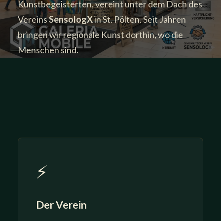
Kunstbegeisterten, vereint unter dem Dach des
Vereins
SensologX
in St. Pölten. Seit Jahren
bringen wir regionale Kunst dorthin, wo die
Menschen sind.
⚡
Der Verein